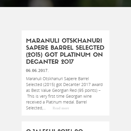
MARANULI OTSKHANURI
SAPERE BARREL SELECTED
(2015) GOT PLATINUM ON
DECANTER 2017
06.06.2017.
Maranuli Otskhanuri Sapere Barrel
Selected (2015) got Decanter 2017 award
as Best Value Georgian Red (95 points) –
This is very first time Georgian wine
received a Platinum medal. Barrel
Selected,...
Read more